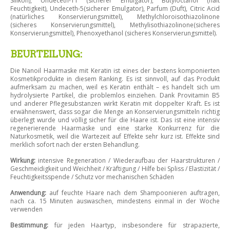
Silikon), Undeceth-11 (sicherer Emulgator), Butyloctanol (hält
Feuchtigkeit), Undeceth-5(sicherer Emulgator), Parfum (Duft), Citric Acid
(natürliches Konservierungsmittel), Methylchloroisothiazolinone
(sicheres Konservierungsmittel), Methylisothiazolinone(sicheres
Konservierungsmittel), Phenoxyethanol (sicheres Konservierungsmittel).
BEURTEILUNG:
Die Nanoil Haarmaske mit Keratin ist eines der bestens komponierten
Kosmetikprodukte in diesem Ranking. Es ist sinnvoll, auf das Produkt
aufmerksam zu machen, weil es Keratin enthält – es handelt sich um
hydrolysierte Partikel, die problemlos einziehen. Dank Provitamin B5
und anderer Pflegesubstanzen wirkt Keratin mit doppelter Kraft. Es ist
erwähnenswert, dass sogar die Menge an Konservierungsmitteln richtig
überlegt wurde und völlig sicher für die Haare ist. Das ist eine intensiv
regenerierende Haarmaske und eine starke Konkurrenz für die
Naturkosmetik, weil die Wartezeit auf Effekte sehr kurz ist. Effekte sind
merklich sofort nach der ersten Behandlung.
Wirkung:
intensive Regeneration / Wiederaufbau der Haarstrukturen /
Geschmeidigkeit und Weichheit / Kräftigung / Hilfe bei Spliss / Elastizität /
Feuchtigkeitsspende / Schutz vor mechanischen Schäden
Anwendung:
auf feuchte Haare nach dem Shampoonieren auftragen,
nach ca. 15 Minuten auswaschen, mindestens einmal in der Woche
verwenden
Bestimmung:
für jeden Haartyp, insbesondere für strapazierte,